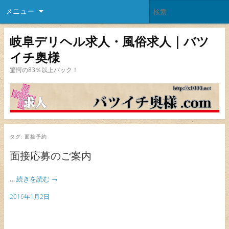
メニュー
岐阜デリヘル求人・風俗求人｜バツ
イチ奥様
驚愕の83％以上バック！
タグ:
面接予約
面接応募のご案内
…
続きを読む
→
2016年1月2日