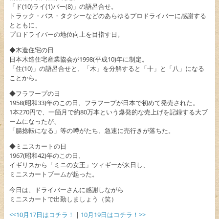
「ド(10)ライ(1)バー(8)」の語呂合せ。
トラック・バス・タクシーなどのあらゆるプロドライバーに感謝する
とともに、
プロドライバーの地位向上を目指す日。
◆木造住宅の日
日本木造住宅産業協会が1998(平成10)年に制定。
「住(10)」の語呂合せと、「木」を分解すると「十」と「八」になる
ことから。
◆フラフープの日
1958(昭和33)年のこの日、フラフープが日本で初めて発売された。
1本270円で、一箇月で約80万本という爆発的な売上げを記録する大ブ
ームになったが、
「腸捻転になる」等の噂がたち、急速に売行きが落ちた。
◆ミニスカートの日
1967(昭和42)年のこの日、
イギリスから「ミニの女王」ツィギーが来日し、
ミニスカートブームが起った。
今日は、ドライバーさんに感謝しながら
ミニスカートで出勤しましょう（笑）
<<10月17日はコチラ！
|
10月19日はコチラ！>>