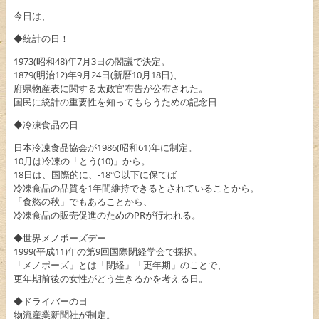
今日は、
◆統計の日！
1973(昭和48)年7月3日の閣議で決定。
1879(明治12)年9月24日(新暦10月18日)、
府県物産表に関する太政官布告が公布された。
国民に統計の重要性を知ってもらうための記念日
◆冷凍食品の日
日本冷凍食品協会が1986(昭和61)年に制定。
10月は冷凍の「とう(10)」から。
18日は、国際的に、-18℃以下に保てば
冷凍食品の品質を1年間維持できるとされていることから。
「食慾の秋」でもあることから、
冷凍食品の販売促進のためのPRが行われる。
◆世界メノポーズデー
1999(平成11)年の第9回国際閉経学会で採択。
「メノポーズ」とは「閉経」「更年期」のことで、
更年期前後の女性がどう生きるかを考える日。
◆ドライバーの日
物流産業新聞社が制定。