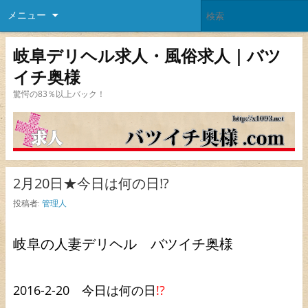
メニュー
岐阜デリヘル求人・風俗求人｜バツ
イチ奥様
驚愕の83％以上バック！
2月20日★今日は何の日!?
投稿者:
管理人
岐阜の人妻デリヘル バツイチ奥様
2016-2-20 今日は何の日
!?