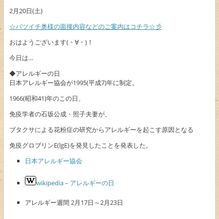
2月20日(土)
☆バツイチ奥様の面接内容などのご案内はコチラ☆彡
おはようございます(・∀・)！
今日は…
◆アレルギーの日
日本アレルギー協会が1995(平成7)年に制定。
1966(昭和41)年のこの日、
免疫学者の石坂公成・照子夫妻が、
ブタクサによる花粉症の研究からアレルギーを起こす原因となる
免疫グロブリンE(lgE)を発見したことを発表した。
日本アレルギー協会
wikipedia – アレルギーの日
アレルギー週間 2月17日～2月23日