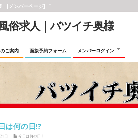
 [メンバーページ]
風俗求人｜バツイチ奥様
接のご案内
面接予約フォーム
メンバーログイン
日は何の日!?
月21日
今日は何の日!?