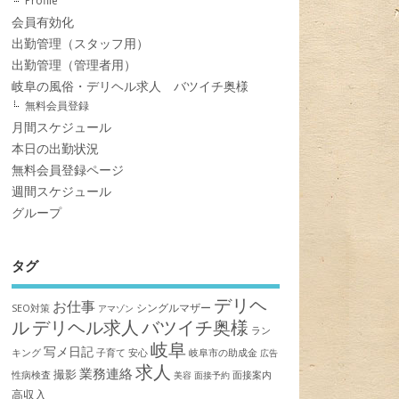
Profile
会員有効化
出勤管理（スタッフ用）
出勤管理（管理者用）
岐阜の風俗・デリヘル求人 バツイチ奥様
無料会員登録
月間スケジュール
本日の出勤状況
無料会員登録ページ
週間スケジュール
グループ
タグ
デリヘ
お仕事
シングルマザー
SEO対策
アマゾン
ル
デリヘル求人
バツイチ奥様
ラン
岐阜
写メ日記
キング
子育て
安心
岐阜市の助成金
広告
求人
業務連絡
撮影
性病検査
面接案内
美容
面接予約
高収入