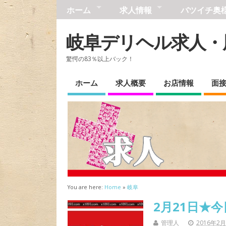
ホーム
求人情報
バツイチ奥様
岐阜デリヘル求人・
驚愕の83％以上バック！
ホーム
求人概要
お店情報
面
You are here:
Home
»
岐阜
2月21日★今
管理人
2016年2